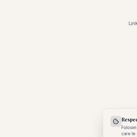
Lin
Respec
Folosim
care le